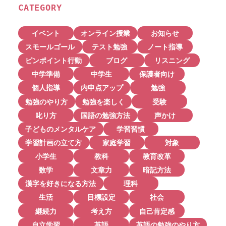
CATEGORY
イベント
オンライン授業
お知らせ
スモールゴール
テスト勉強
ノート指導
ピンポイント行動
ブログ
リスニング
中学準備
中学生
保護者向け
個人指導
内申点アップ
勉強
勉強のやり方
勉強を楽しく
受験
叱り方
国語の勉強方法
声かけ
子どものメンタルケア
学習習慣
学習計画の立て方
家庭学習
対象
小学生
教科
教育改革
数学
文章力
暗記方法
漢字を好きになる方法
理科
生活
目標設定
社会
継続力
考え方
自己肯定感
自立学習
英語
英語の勉強のやり方