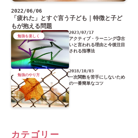
2022/06/06
「疲れた」とすぐ言う子ども｜特徴と子ど
もが抱える問題
2023/07/17
勉強を楽しく
アクティブ・ラーニング③古
いと言われる理由と今後注目
される指導法
2018/10/03
勉強のやり方
一次関数を苦手にしないため
の一番簡単なコツ
カテゴリー