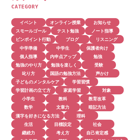
CATEGORY
イベント
オンライン授業
お知らせ
スモールゴール
テスト勉強
ノート指導
ピンポイント行動
ブログ
リスニング
中学準備
中学生
保護者向け
個人指導
内申点アップ
勉強
勉強のやり方
勉強を楽しく
受験
叱り方
国語の勉強方法
声かけ
子どものメンタルケア
学習習慣
学習計画の立て方
家庭学習
対象
小学生
教科
教育改革
数学
文章力
暗記方法
漢字を好きになる方法
理科
生活
目標設定
社会
継続力
考え方
自己肯定感