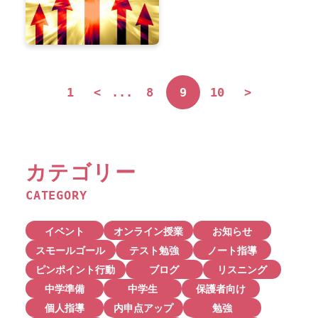
1
<
...
8
9
10
>
カテゴリー
CATEGORY
イベント
オンライン授業
お知らせ
スモールゴール
テスト勉強
ノート指導
ピンポイント行動
ブログ
リスニング
中学準備
中学生
保護者向け
個人指導
内申点アップ
勉強