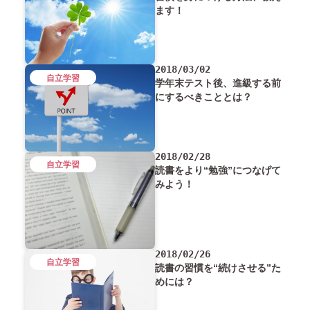
ます！
2018/03/02
自立学習
学年末テスト後、進級する前
にするべきこととは？
2018/02/28
自立学習
読書をより“勉強”につなげて
みよう！
2018/02/26
自立学習
読書の習慣を“続けさせる”た
めには？