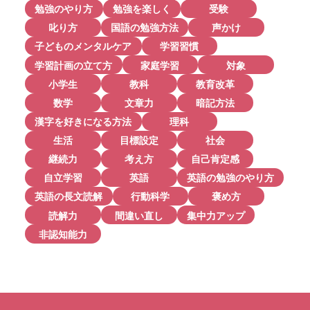
勉強のやり方
勉強を楽しく
受験
叱り方
国語の勉強方法
声かけ
子どものメンタルケア
学習習慣
学習計画の立て方
家庭学習
対象
小学生
教科
教育改革
数学
文章力
暗記方法
漢字を好きになる方法
理科
生活
目標設定
社会
継続力
考え方
自己肯定感
自立学習
英語
英語の勉強のやり方
英語の長文読解
行動科学
褒め方
読解力
間違い直し
集中力アップ
非認知能力