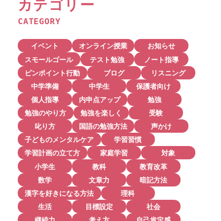
カテゴリー
CATEGORY
イベント
オンライン授業
お知らせ
スモールゴール
テスト勉強
ノート指導
ピンポイント行動
ブログ
リスニング
中学準備
中学生
保護者向け
個人指導
内申点アップ
勉強
勉強のやり方
勉強を楽しく
受験
叱り方
国語の勉強方法
声かけ
子どものメンタルケア
学習習慣
学習計画の立て方
家庭学習
対象
小学生
教科
教育改革
数学
文章力
暗記方法
漢字を好きになる方法
理科
生活
目標設定
社会
継続力
考え方
自己肯定感