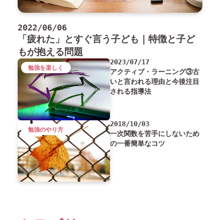
2022/06/06
「疲れた」とすぐ言う子ども｜特徴と子ど
もが抱える問題
2023/07/17
勉強を楽しく
アクティブ・ラーニング③古
いと言われる理由と今後注目
される指導法
2018/10/03
勉強のやり方
一次関数を苦手にしないため
の一番簡単なコツ