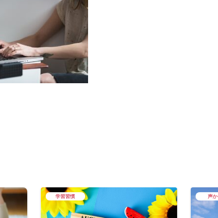
学習習慣
声か