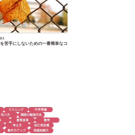
03
を苦手にしないための一番簡単なコ
リスニング
中学準備
叱り方
国語の勉強方法
科
教育改革
数学
考え方
自己肯定感
集中力アップ
非認知能力