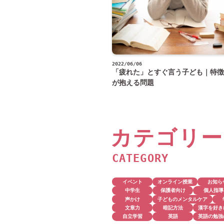
2022/06/06
「疲れた」とすぐ言う子ども｜特徴
が抱える問題
カテゴリー
CATEGORY
イベント
オンライン授業
お知ら
中学生
保護者向け
個人指導
声かけ
子どものメンタルケア
文章力
暗記方法
漢字を好き
自立学習
英語
英語の勉強