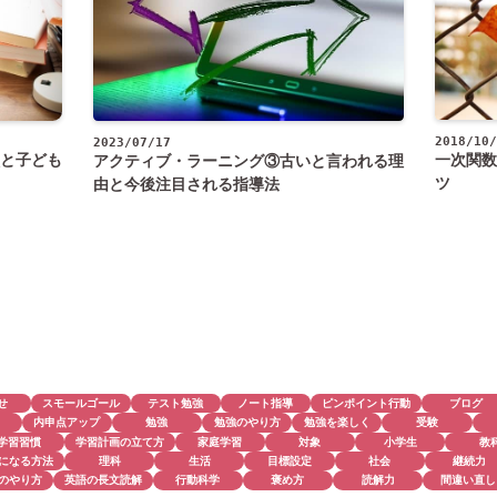
2018/10/
2023/07/17
と子ども
一次関数
アクティブ・ラーニング③古いと言われる理
ツ
由と今後注目される指導法
せ
スモールゴール
テスト勉強
ノート指導
ピンポイント行動
ブログ
内申点アップ
勉強
勉強のやり方
勉強を楽しく
受験
学習習慣
学習計画の立て方
家庭学習
対象
小学生
教
になる方法
理科
生活
目標設定
社会
継続力
のやり方
英語の長文読解
行動科学
褒め方
読解力
間違い直し