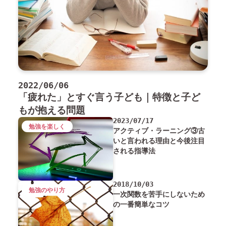
2022/06/06
「疲れた」とすぐ言う子ども｜特徴と子ど
もが抱える問題
2023/07/17
勉強を楽しく
アクティブ・ラーニング③古
いと言われる理由と今後注目
される指導法
2018/10/03
勉強のやり方
一次関数を苦手にしないため
の一番簡単なコツ