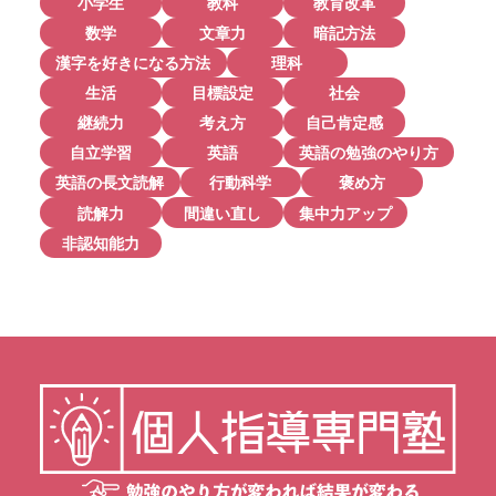
小学生
教科
教育改革
数学
文章力
暗記方法
漢字を好きになる方法
理科
生活
目標設定
社会
継続力
考え方
自己肯定感
自立学習
英語
英語の勉強のやり方
英語の長文読解
行動科学
褒め方
読解力
間違い直し
集中力アップ
非認知能力