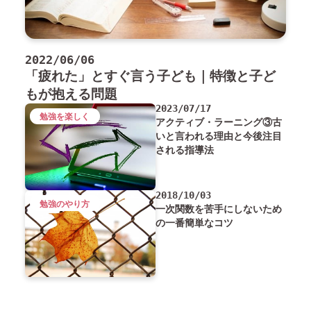
2022/06/06
「疲れた」とすぐ言う子ども｜特徴と子ど
もが抱える問題
2023/07/17
勉強を楽しく
アクティブ・ラーニング③古
いと言われる理由と今後注目
される指導法
2018/10/03
勉強のやり方
一次関数を苦手にしないため
の一番簡単なコツ