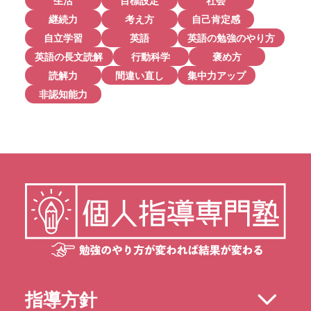
生活
目標設定
社会
継続力
考え方
自己肯定感
自立学習
英語
英語の勉強のやり方
英語の長文読解
行動科学
褒め方
読解力
間違い直し
集中力アップ
非認知能力
指導方針