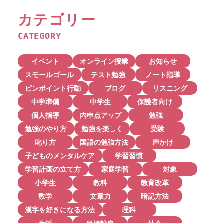
カテゴリー
CATEGORY
イベント
オンライン授業
お知らせ
スモールゴール
テスト勉強
ノート指導
ピンポイント行動
ブログ
リスニング
中学準備
中学生
保護者向け
個人指導
内申点アップ
勉強
勉強のやり方
勉強を楽しく
受験
叱り方
国語の勉強方法
声かけ
子どものメンタルケア
学習習慣
学習計画の立て方
家庭学習
対象
小学生
教科
教育改革
数学
文章力
暗記方法
漢字を好きになる方法
理科