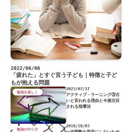
2022/06/06
「疲れた」とすぐ言う子ども｜特徴と子ど
もが抱える問題
2023/07/17
勉強を楽しく
アクティブ・ラーニング③古
いと言われる理由と今後注目
される指導法
2018/10/03
勉強のやり方
一次関数を苦手にしないため