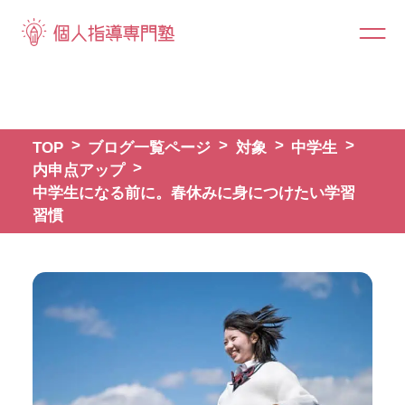
TOP
ブログ一覧ページ
対象
中学生
内申点アップ
中学生になる前に。春休みに身につけたい学習
習慣