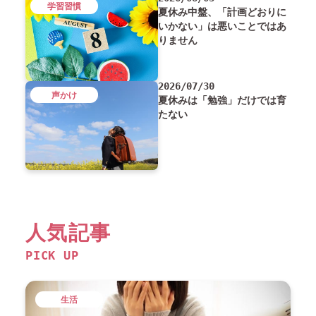
学習習慣
夏休み中盤、「計画どおりに
いかない」は悪いことではあ
りません
2026/07/30
声かけ
夏休みは「勉強」だけでは育
たない
人気記事
PICK UP
生活