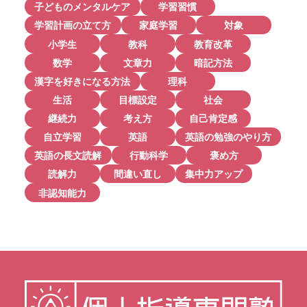
子どものメンタルケア
学習習慣
学習計画の立て方
家庭学習
対象
小学生
教科
教育改革
数学
文章力
暗記方法
漢字を好きになる方法
理科
生活
目標設定
社会
継続力
考え方
自己肯定感
自立学習
英語
英語の勉強のやり方
英語の長文読解
行動科学
褒め方
読解力
間違い直し
集中力アップ
非認知能力