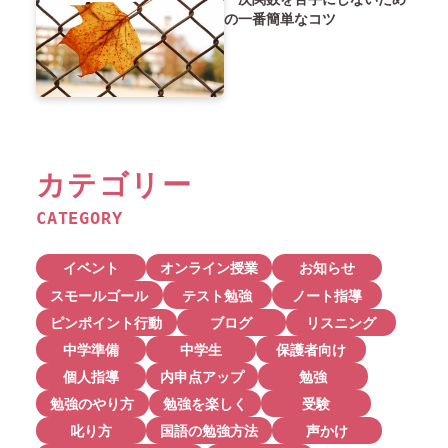
の一番簡単なコツ
カテゴリー
CATEGORY
イベント
オンライン授業
お知らせ
スモールゴール
テスト勉強
ノート指導
ピンポイント行動
ブログ
リスニング
中学準備
中学生
保護者向け
個人指導
内申点アップ
勉強
勉強のやり方
勉強を楽しく
受験
叱り方
国語の勉強方法
声かけ