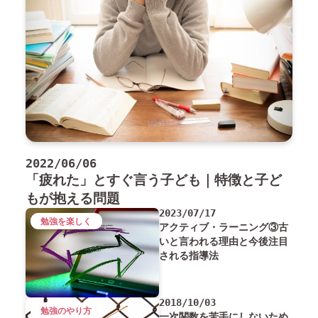
2022/06/06
「疲れた」とすぐ言う子ども｜特徴と子ど
もが抱える問題
2023/07/17
勉強を楽しく
アクティブ・ラーニング③古
いと言われる理由と今後注目
される指導法
2018/10/03
勉強のやり方
一次関数を苦手にしないため