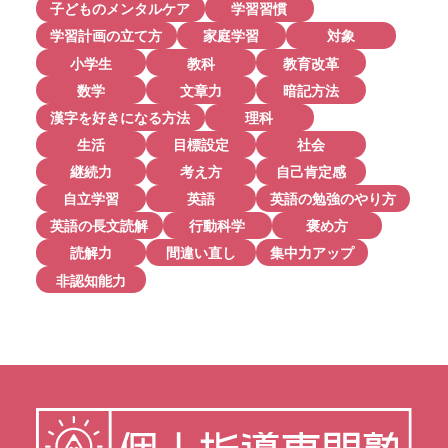
子どものメンタルケア
学習習慣
学習計画の立て方
家庭学習
対象
小学生
教科
教育改革
数学
文章力
暗記方法
漢字を好きになる方法
理科
生活
目標設定
社会
継続力
考え方
自己肯定感
自立学習
英語
英語の勉強のやり方
英語の長文読解
行動科学
褒め方
読解力
間違い直し
集中力アップ
非認知能力