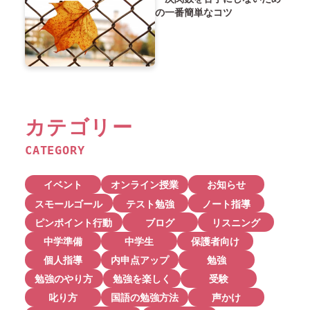
の一番簡単なコツ
カテゴリー
CATEGORY
イベント
オンライン授業
お知らせ
スモールゴール
テスト勉強
ノート指導
ピンポイント行動
ブログ
リスニング
中学準備
中学生
保護者向け
個人指導
内申点アップ
勉強
勉強のやり方
勉強を楽しく
受験
叱り方
国語の勉強方法
声かけ