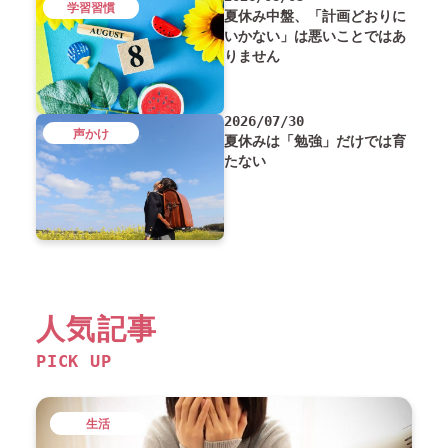
学習習慣
夏休み中盤、「計画どおりに
いかない」は悪いことではあ
りません
2026/07/30
声かけ
夏休みは「勉強」だけでは育
たない
人気記事
PICK UP
生活