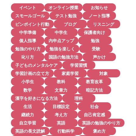
イベント
オンライン授業
お知らせ
スモールゴール
テスト勉強
ノート指導
ピンポイント行動
ブログ
リスニング
中学準備
中学生
保護者向け
個人指導
内申点アップ
勉強
勉強のやり方
勉強を楽しく
受験
叱り方
国語の勉強方法
声かけ
子どものメンタルケア
学習習慣
学習計画の立て方
家庭学習
対象
小学生
教科
教育改革
数学
文章力
暗記方法
漢字を好きになる方法
理科
生活
目標設定
社会
継続力
考え方
自己肯定感
自立学習
英語
英語の勉強のやり方
英語の長文読解
行動科学
褒め方