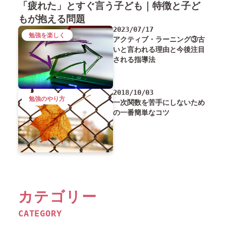
「疲れた」とすぐ言う子ども｜特徴と子ど
もが抱える問題
2023/07/17
勉強を楽しく
アクティブ・ラーニング③古
いと言われる理由と今後注目
される指導法
2018/10/03
勉強のやり方
一次関数を苦手にしないため
の一番簡単なコツ
カテゴリー
CATEGORY