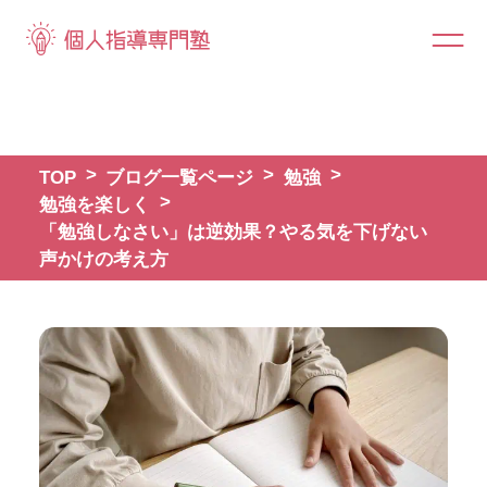
TOP
ブログ一覧ページ
勉強
勉強を楽しく
「勉強しなさい」は逆効果？やる気を下げない
声かけの考え方