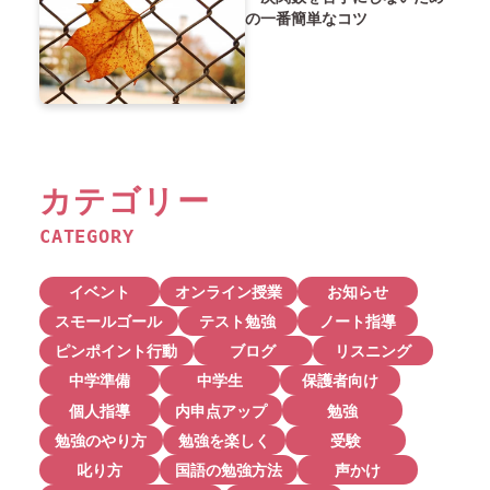
の一番簡単なコツ
カテゴリー
CATEGORY
イベント
オンライン授業
お知らせ
スモールゴール
テスト勉強
ノート指導
ピンポイント行動
ブログ
リスニング
中学準備
中学生
保護者向け
個人指導
内申点アップ
勉強
勉強のやり方
勉強を楽しく
受験
叱り方
国語の勉強方法
声かけ