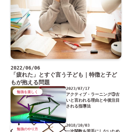
2022/06/06
「疲れた」とすぐ言う子ども｜特徴と子ど
もが抱える問題
2023/07/17
勉強を楽しく
アクティブ・ラーニング③古
いと言われる理由と今後注目
される指導法
2018/10/03
勉強のやり方
一次関数を苦手にしないため