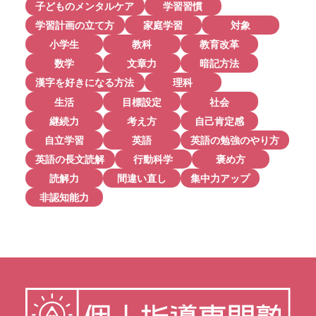
子どものメンタルケア
学習習慣
学習計画の立て方
家庭学習
対象
小学生
教科
教育改革
数学
文章力
暗記方法
漢字を好きになる方法
理科
生活
目標設定
社会
継続力
考え方
自己肯定感
自立学習
英語
英語の勉強のやり方
英語の長文読解
行動科学
褒め方
読解力
間違い直し
集中力アップ
非認知能力