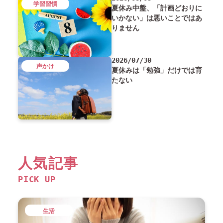
学習習慣
夏休み中盤、「計画どおりに
いかない」は悪いことではあ
りません
2026/07/30
声かけ
夏休みは「勉強」だけでは育
たない
人気記事
PICK UP
生活