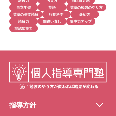
継続力
考え方
自己肯定感
自立学習
英語
英語の勉強のやり方
英語の長文読解
行動科学
褒め方
読解力
間違い直し
集中力アップ
非認知能力
指導方針