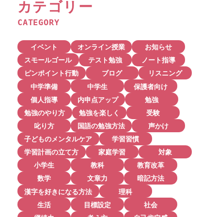
カテゴリー
CATEGORY
イベント
オンライン授業
お知らせ
スモールゴール
テスト勉強
ノート指導
ピンポイント行動
ブログ
リスニング
中学準備
中学生
保護者向け
個人指導
内申点アップ
勉強
勉強のやり方
勉強を楽しく
受験
叱り方
国語の勉強方法
声かけ
子どものメンタルケア
学習習慣
学習計画の立て方
家庭学習
対象
小学生
教科
教育改革
数学
文章力
暗記方法
漢字を好きになる方法
理科
生活
目標設定
社会