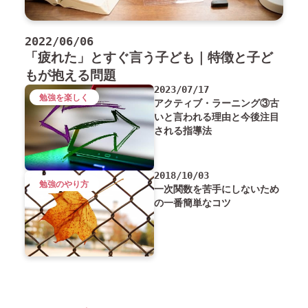
2022/06/06
「疲れた」とすぐ言う子ども｜特徴と子ど
もが抱える問題
2023/07/17
勉強を楽しく
アクティブ・ラーニング③古
いと言われる理由と今後注目
される指導法
2018/10/03
勉強のやり方
一次関数を苦手にしないため
の一番簡単なコツ