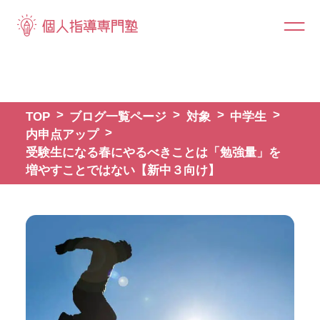
TOP
ブログ一覧ページ
対象
中学生
内申点アップ
受験生になる春にやるべきことは「勉強量」を
増やすことではない【新中３向け】