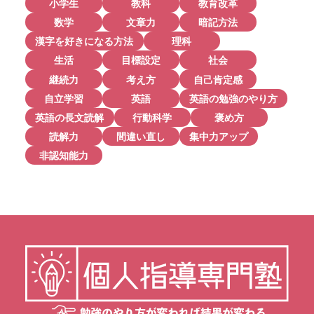
小学生
教科
教育改革
数学
文章力
暗記方法
漢字を好きになる方法
理科
生活
目標設定
社会
継続力
考え方
自己肯定感
自立学習
英語
英語の勉強のやり方
英語の長文読解
行動科学
褒め方
読解力
間違い直し
集中力アップ
非認知能力