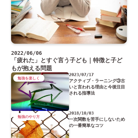
2022/06/06
「疲れた」とすぐ言う子ども｜特徴と子ど
もが抱える問題
2023/07/17
勉強を楽しく
アクティブ・ラーニング③古
いと言われる理由と今後注目
される指導法
2018/10/03
勉強のやり方
一次関数を苦手にしないため
の一番簡単なコツ