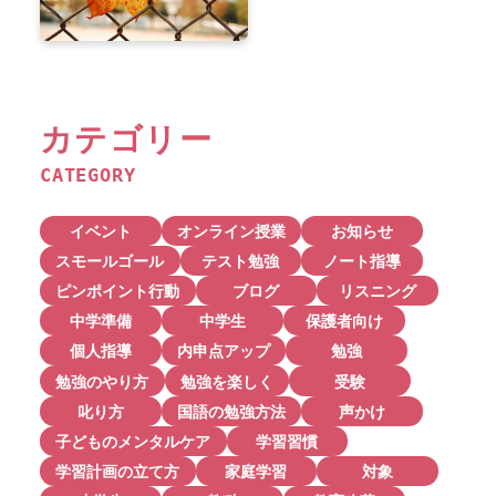
カテゴリー
CATEGORY
イベント
オンライン授業
お知らせ
スモールゴール
テスト勉強
ノート指導
ピンポイント行動
ブログ
リスニング
中学準備
中学生
保護者向け
個人指導
内申点アップ
勉強
勉強のやり方
勉強を楽しく
受験
叱り方
国語の勉強方法
声かけ
子どものメンタルケア
学習習慣
学習計画の立て方
家庭学習
対象