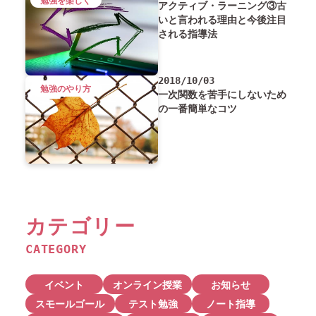
勉強を楽しく
アクティブ・ラーニング③古
いと言われる理由と今後注目
される指導法
2018/10/03
勉強のやり方
一次関数を苦手にしないため
の一番簡単なコツ
カテゴリー
CATEGORY
イベント
オンライン授業
お知らせ
スモールゴール
テスト勉強
ノート指導