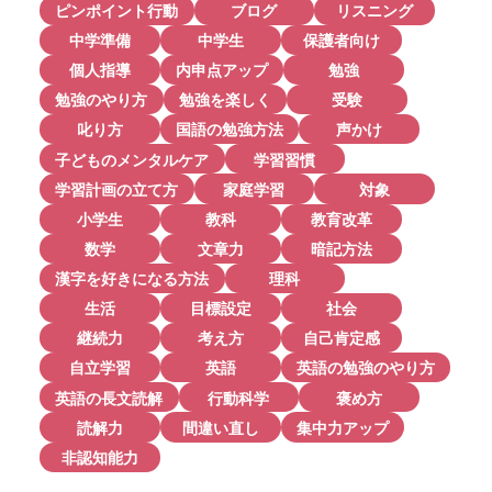
ピンポイント行動
ブログ
リスニング
中学準備
中学生
保護者向け
個人指導
内申点アップ
勉強
勉強のやり方
勉強を楽しく
受験
叱り方
国語の勉強方法
声かけ
子どものメンタルケア
学習習慣
学習計画の立て方
家庭学習
対象
小学生
教科
教育改革
数学
文章力
暗記方法
漢字を好きになる方法
理科
生活
目標設定
社会
継続力
考え方
自己肯定感
自立学習
英語
英語の勉強のやり方
英語の長文読解
行動科学
褒め方
読解力
間違い直し
集中力アップ
非認知能力