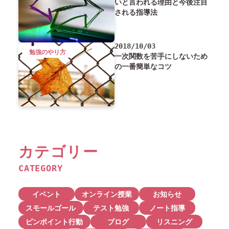
いと言われる理由と今後注目
される指導法
2018/10/03
勉強のやり方
一次関数を苦手にしないため
の一番簡単なコツ
カテゴリー
CATEGORY
イベント
オンライン授業
お知らせ
スモールゴール
テスト勉強
ノート指導
ピンポイント行動
ブログ
リスニング