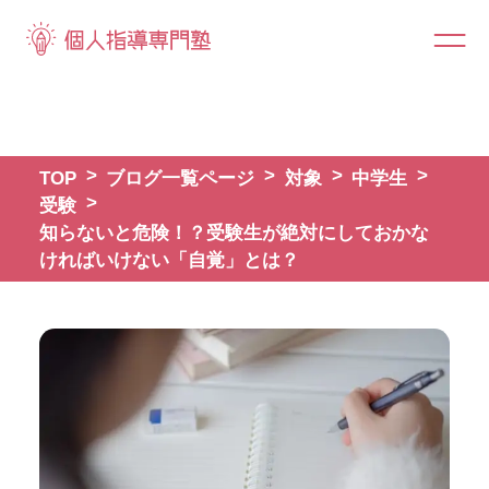
TOP
ブログ一覧ページ
対象
中学生
受験
知らないと危険！？受験生が絶対にしておかな
ければいけない「自覚」とは？