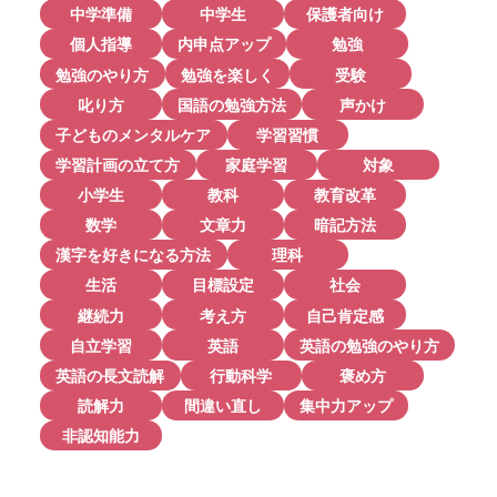
中学準備
中学生
保護者向け
個人指導
内申点アップ
勉強
勉強のやり方
勉強を楽しく
受験
叱り方
国語の勉強方法
声かけ
子どものメンタルケア
学習習慣
学習計画の立て方
家庭学習
対象
小学生
教科
教育改革
数学
文章力
暗記方法
漢字を好きになる方法
理科
生活
目標設定
社会
継続力
考え方
自己肯定感
自立学習
英語
英語の勉強のやり方
英語の長文読解
行動科学
褒め方
読解力
間違い直し
集中力アップ
非認知能力