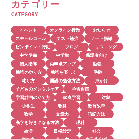
カテゴリー
CATEGORY
イベント
オンライン授業
お知らせ
スモールゴール
テスト勉強
ノート指導
ピンポイント行動
ブログ
リスニング
中学準備
中学生
保護者向け
個人指導
内申点アップ
勉強
勉強のやり方
勉強を楽しく
受験
叱り方
国語の勉強方法
声かけ
子どものメンタルケア
学習習慣
学習計画の立て方
家庭学習
対象
小学生
教科
教育改革
数学
文章力
暗記方法
漢字を好きになる方法
理科
生活
目標設定
社会