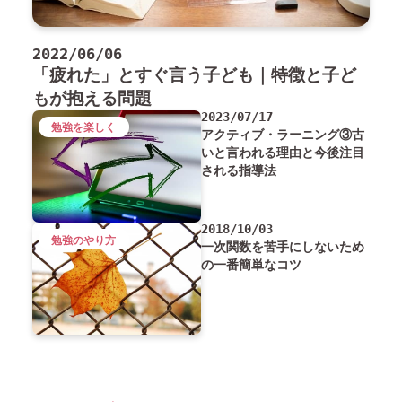
2022/06/06
「疲れた」とすぐ言う子ども｜特徴と子ど
もが抱える問題
2023/07/17
勉強を楽しく
アクティブ・ラーニング③古
いと言われる理由と今後注目
される指導法
2018/10/03
勉強のやり方
一次関数を苦手にしないため
の一番簡単なコツ