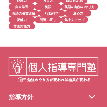
継続力
考え方
自己肯定感
自立学習
英語
英語の勉強のやり方
英語の長文読解
行動科学
褒め方
読解力
間違い直し
集中力アップ
非認知能力
指導方針