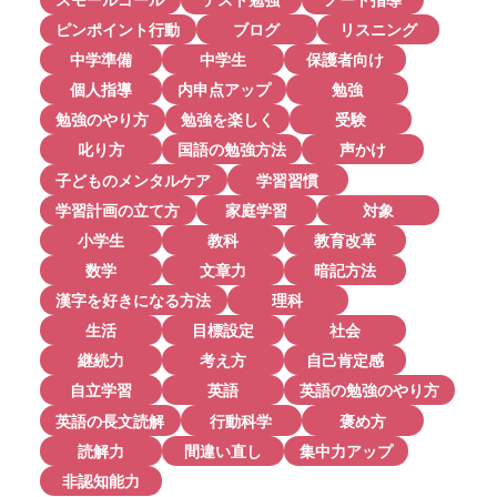
ピンポイント行動
ブログ
リスニング
中学準備
中学生
保護者向け
個人指導
内申点アップ
勉強
勉強のやり方
勉強を楽しく
受験
叱り方
国語の勉強方法
声かけ
子どものメンタルケア
学習習慣
学習計画の立て方
家庭学習
対象
小学生
教科
教育改革
数学
文章力
暗記方法
漢字を好きになる方法
理科
生活
目標設定
社会
継続力
考え方
自己肯定感
自立学習
英語
英語の勉強のやり方
英語の長文読解
行動科学
褒め方
読解力
間違い直し
集中力アップ
非認知能力