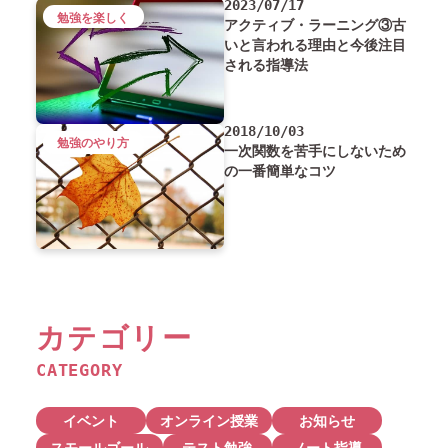
2023/07/17
勉強を楽しく
アクティブ・ラーニング③古
いと言われる理由と今後注目
される指導法
2018/10/03
勉強のやり方
一次関数を苦手にしないため
の一番簡単なコツ
カテゴリー
CATEGORY
イベント
オンライン授業
お知らせ
スモールゴール
テスト勉強
ノート指導