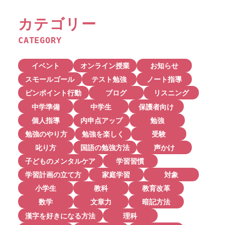
カテゴリー
CATEGORY
イベント
オンライン授業
お知らせ
スモールゴール
テスト勉強
ノート指導
ピンポイント行動
ブログ
リスニング
中学準備
中学生
保護者向け
個人指導
内申点アップ
勉強
勉強のやり方
勉強を楽しく
受験
叱り方
国語の勉強方法
声かけ
子どものメンタルケア
学習習慣
学習計画の立て方
家庭学習
対象
小学生
教科
教育改革
数学
文章力
暗記方法
漢字を好きになる方法
理科