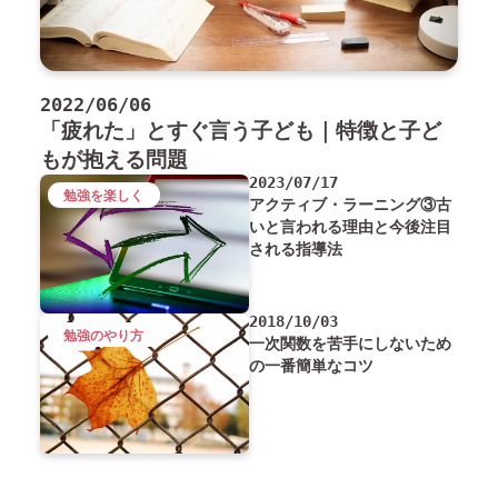
2022/06/06
「疲れた」とすぐ言う子ども｜特徴と子ど
もが抱える問題
2023/07/17
勉強を楽しく
アクティブ・ラーニング③古
いと言われる理由と今後注目
される指導法
2018/10/03
勉強のやり方
一次関数を苦手にしないため
の一番簡単なコツ