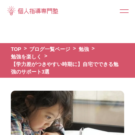
TOP
ブログ一覧ページ
勉強
勉強を楽しく
【学力差がつきやすい時期に】自宅でできる勉
強のサポート3選