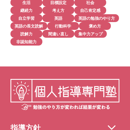
生活
目標設定
社会
継続力
考え方
自己肯定感
自立学習
英語
英語の勉強のやり方
英語の長文読解
行動科学
褒め方
読解力
間違い直し
集中力アップ
非認知能力
指導方針