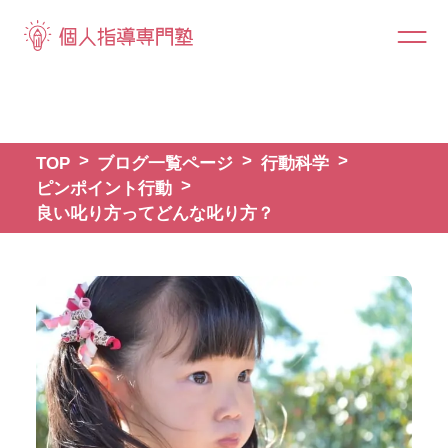
TOP
ブログ一覧ページ
行動科学
ピンポイント行動
良い叱り方ってどんな叱り方？