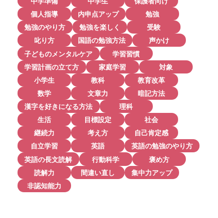
中学準備
中学生
保護者向け
個人指導
内申点アップ
勉強
勉強のやり方
勉強を楽しく
受験
叱り方
国語の勉強方法
声かけ
子どものメンタルケア
学習習慣
学習計画の立て方
家庭学習
対象
小学生
教科
教育改革
数学
文章力
暗記方法
漢字を好きになる方法
理科
生活
目標設定
社会
継続力
考え方
自己肯定感
自立学習
英語
英語の勉強のやり方
英語の長文読解
行動科学
褒め方
読解力
間違い直し
集中力アップ
非認知能力