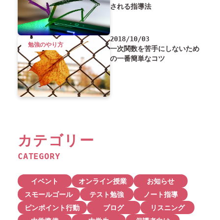
される指導法
2018/10/03
勉強のやり方
一次関数を苦手にしないため
の一番簡単なコツ
カテゴリー
CATEGORY
イベント
オンライン授業
お知らせ
スモールゴール
テスト勉強
ノート指導
ピンポイント行動
ブログ
リスニング