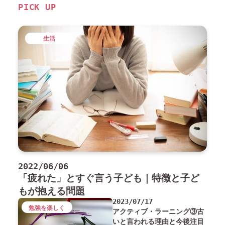
PICK UP
生活
2022/06/06
「疲れた」とすぐ言う子ども｜特徴と子ど
もが抱える問題
2023/07/17
勉強を楽しく
アクティブ・ラーニング③古
いと言われる理由と今後注目