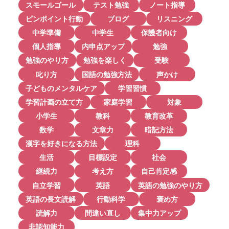
スモールゴール
テスト勉強
ノート指導
ピンポイント行動
ブログ
リスニング
中学準備
中学生
保護者向け
個人指導
内申点アップ
勉強
勉強のやり方
勉強を楽しく
受験
叱り方
国語の勉強方法
声かけ
子どものメンタルケア
学習習慣
学習計画の立て方
家庭学習
対象
小学生
教科
教育改革
数学
文章力
暗記方法
漢字を好きになる方法
理科
生活
目標設定
社会
継続力
考え方
自己肯定感
自立学習
英語
英語の勉強のやり方
英語の長文読解
行動科学
褒め方
読解力
間違い直し
集中力アップ
非認知能力