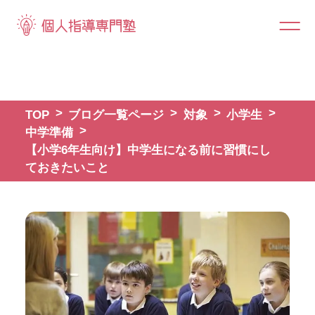
TOP
ブログ一覧ページ
対象
小学生
中学準備
【小学6年生向け】中学生になる前に習慣にし
ておきたいこと