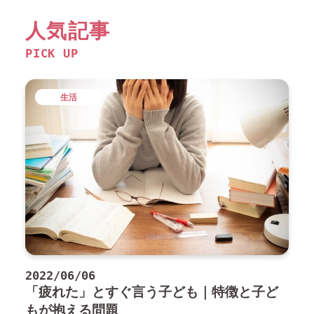
人気記事
PICK UP
生活
2022/06/06
「疲れた」とすぐ言う子ども｜特徴と子ど
もが抱える問題