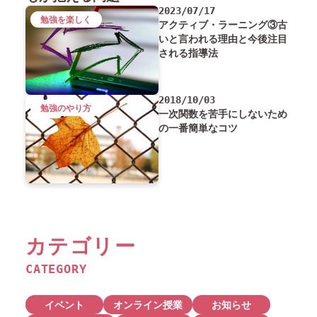
2023/07/17
勉強を楽しく
アクティブ・ラーニング③古
いと言われる理由と今後注目
される指導法
2018/10/03
勉強のやり方
一次関数を苦手にしないため
の一番簡単なコツ
カテゴリー
CATEGORY
イベント
オンライン授業
お知らせ