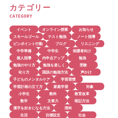
カテゴリー
CATEGORY
イベント
オンライン授業
お知らせ
スモールゴール
テスト勉強
ノート指導
ピンポイント行動
ブログ
リスニング
中学準備
中学生
保護者向け
個人指導
内申点アップ
勉強
勉強のやり方
勉強を楽しく
受験
叱り方
国語の勉強方法
声かけ
子どものメンタルケア
学習習慣
学習計画の立て方
家庭学習
対象
小学生
教科
教育改革
数学
文章力
暗記方法
漢字を好きになる方法
理科
生活
目標設定
社会