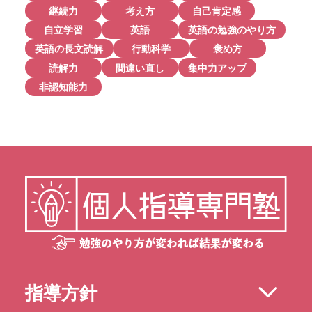
継続力
考え方
自己肯定感
自立学習
英語
英語の勉強のやり方
英語の長文読解
行動科学
褒め方
読解力
間違い直し
集中力アップ
非認知能力
指導方針