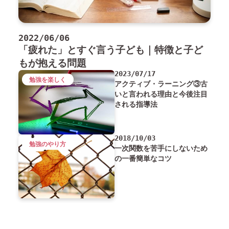
2022/06/06
「疲れた」とすぐ言う子ども｜特徴と子ど
もが抱える問題
2023/07/17
勉強を楽しく
アクティブ・ラーニング③古
いと言われる理由と今後注目
される指導法
2018/10/03
勉強のやり方
一次関数を苦手にしないため
の一番簡単なコツ