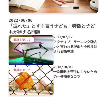
2022/06/06
「疲れた」とすぐ言う子ども｜特徴と子ど
もが抱える問題
2023/07/17
勉強を楽しく
アクティブ・ラーニング③古
いと言われる理由と今後注目
される指導法
2018/10/03
勉強のやり方
一次関数を苦手にしないため
の一番簡単なコツ