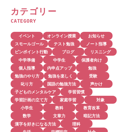
カテゴリー
CATEGORY
イベント
オンライン授業
お知らせ
スモールゴール
テスト勉強
ノート指導
ピンポイント行動
ブログ
リスニング
中学準備
中学生
保護者向け
個人指導
内申点アップ
勉強
勉強のやり方
勉強を楽しく
受験
叱り方
国語の勉強方法
声かけ
子どものメンタルケア
学習習慣
学習計画の立て方
家庭学習
対象
小学生
教科
教育改革
数学
文章力
暗記方法
漢字を好きになる方法
理科
生活
目標設定
社会