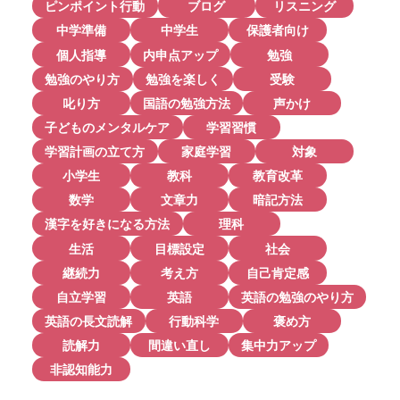
ピンポイント行動
ブログ
リスニング
中学準備
中学生
保護者向け
個人指導
内申点アップ
勉強
勉強のやり方
勉強を楽しく
受験
叱り方
国語の勉強方法
声かけ
子どものメンタルケア
学習習慣
学習計画の立て方
家庭学習
対象
小学生
教科
教育改革
数学
文章力
暗記方法
漢字を好きになる方法
理科
生活
目標設定
社会
継続力
考え方
自己肯定感
自立学習
英語
英語の勉強のやり方
英語の長文読解
行動科学
褒め方
読解力
間違い直し
集中力アップ
非認知能力