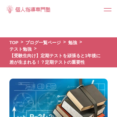
TOP
ブログ一覧ページ
勉強
テスト勉強
【受験生向け】定期テストを頑張ると1年後に
差が生まれる！？定期テストの重要性