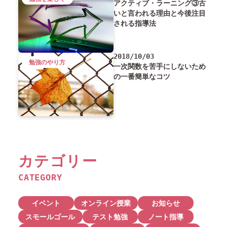
アクティブ・ラーニング③古
いと言われる理由と今後注目
される指導法
2018/10/03
勉強のやり方
一次関数を苦手にしないため
の一番簡単なコツ
カテゴリー
CATEGORY
イベント
オンライン授業
お知らせ
スモールゴール
テスト勉強
ノート指導