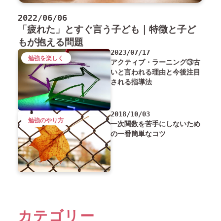
2022/06/06
「疲れた」とすぐ言う子ども｜特徴と子ど
もが抱える問題
2023/07/17
勉強を楽しく
アクティブ・ラーニング③古
いと言われる理由と今後注目
される指導法
2018/10/03
勉強のやり方
一次関数を苦手にしないため
の一番簡単なコツ
カテゴリー