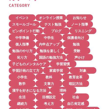
CATEGORY
イベント
オンライン授業
お知らせ
スモールゴール
テスト勉強
ノート指導
ピンポイント行動
ブログ
リスニング
中学準備
中学生
保護者向け
個人指導
内申点アップ
勉強
勉強のやり方
勉強を楽しく
受験
叱り方
国語の勉強方法
声かけ
子どものメンタルケア
学習習慣
学習計画の立て方
家庭学習
対象
小学生
教科
教育改革
数学
文章力
暗記方法
漢字を好きになる方法
理科
生活
目標設定
社会
継続力
考え方
自己肯定感