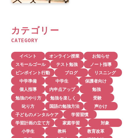
カテゴリー
CATEGORY
イベント
オンライン授業
お知らせ
スモールゴール
テスト勉強
ノート指導
ピンポイント行動
ブログ
リスニング
中学準備
中学生
保護者向け
個人指導
内申点アップ
勉強
勉強のやり方
勉強を楽しく
受験
叱り方
国語の勉強方法
声かけ
子どものメンタルケア
学習習慣
学習計画の立て方
家庭学習
対象
小学生
教科
教育改革