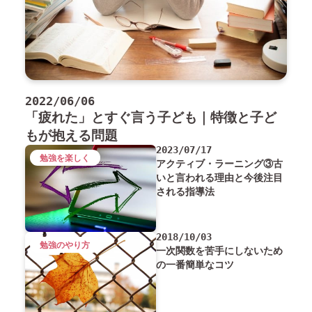
2022/06/06
「疲れた」とすぐ言う子ども｜特徴と子ど
もが抱える問題
2023/07/17
勉強を楽しく
アクティブ・ラーニング③古
いと言われる理由と今後注目
される指導法
2018/10/03
勉強のやり方
一次関数を苦手にしないため
の一番簡単なコツ