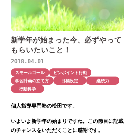
新学年が始まった今、必ずやって
もらいたいこと！
2018.04.01
スモールゴール
ピンポイント行動
学習計画の立て方
目標設定
継続力
行動科学
個人指導専門塾の松田です。
い
よいよ新学年の始まりですね。
この節目に記載
のチャンスをいただくことに感謝です。