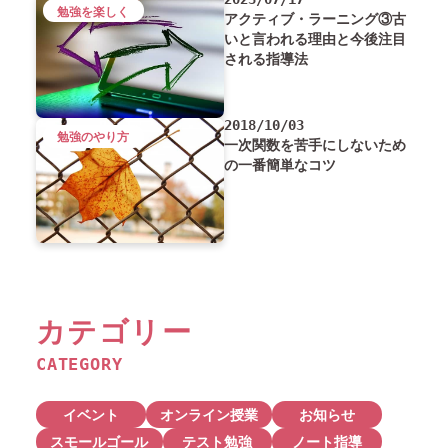
勉強を楽しく
アクティブ・ラーニング③古
いと言われる理由と今後注目
される指導法
2018/10/03
勉強のやり方
一次関数を苦手にしないため
の一番簡単なコツ
カテゴリー
CATEGORY
イベント
オンライン授業
お知らせ
スモールゴール
テスト勉強
ノート指導