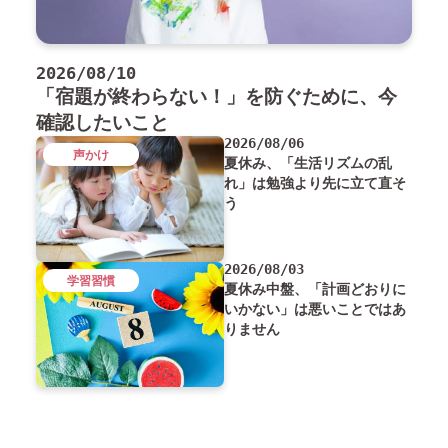
2026/08/10
「宿題が終わらない！」を防ぐために、今
確認したいこと
2026/08/06
声かけ
夏休み、「生活リズムの乱
れ」は勉強より先に立て直そ
う
2026/08/03
学習習慣
夏休み中盤、「計画どおりに
いかない」は悪いことではあ
りません