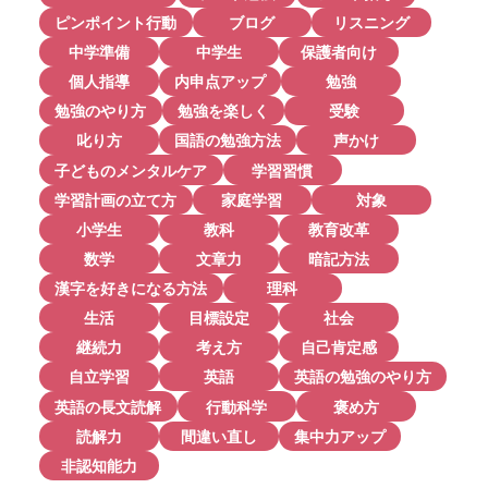
ピンポイント行動
ブログ
リスニング
中学準備
中学生
保護者向け
個人指導
内申点アップ
勉強
勉強のやり方
勉強を楽しく
受験
叱り方
国語の勉強方法
声かけ
子どものメンタルケア
学習習慣
学習計画の立て方
家庭学習
対象
小学生
教科
教育改革
数学
文章力
暗記方法
漢字を好きになる方法
理科
生活
目標設定
社会
継続力
考え方
自己肯定感
自立学習
英語
英語の勉強のやり方
英語の長文読解
行動科学
褒め方
読解力
間違い直し
集中力アップ
非認知能力