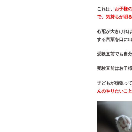
これは、
お子様
で、気持ちが明
心配が大きけれ
する言葉を口に
受験直前でも自
受験直前はお子
子どもが頑張っ
んのやりたいこ