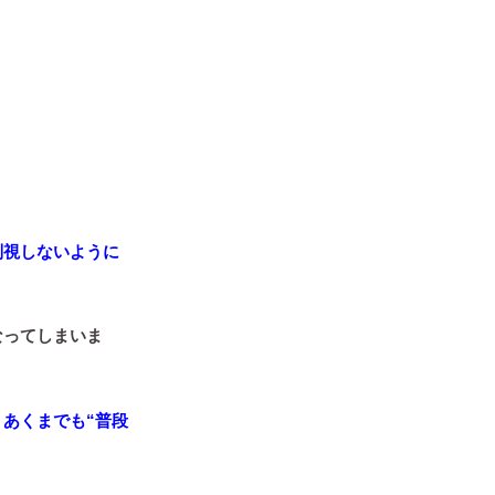
。
別視しないように
なってしまいま
、
あくまでも“普段