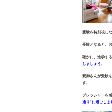
受験を特別視し
受験となると、
確かに、進学す
しましょう。
親御さんが受験
す。
プレッシャーを
通り”に過ごしま