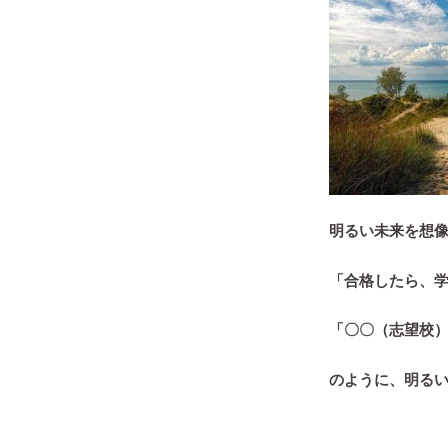
明るい未来を想
「合格したら、
「〇〇（志望校
のように、明る