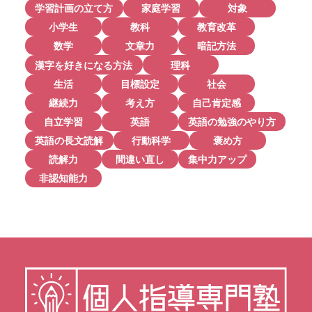
学習計画の立て方
家庭学習
対象
小学生
教科
教育改革
数学
文章力
暗記方法
漢字を好きになる方法
理科
生活
目標設定
社会
継続力
考え方
自己肯定感
自立学習
英語
英語の勉強のやり方
英語の長文読解
行動科学
褒め方
読解力
間違い直し
集中力アップ
非認知能力