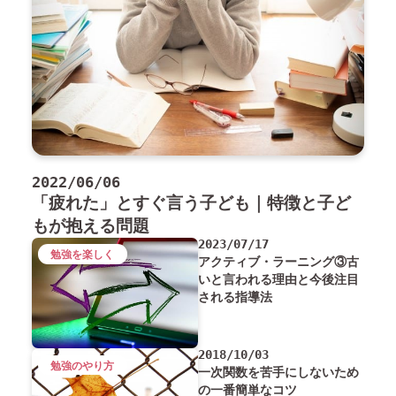
2022/06/06
「疲れた」とすぐ言う子ども｜特徴と子ど
もが抱える問題
2023/07/17
勉強を楽しく
アクティブ・ラーニング③古
いと言われる理由と今後注目
される指導法
2018/10/03
勉強のやり方
一次関数を苦手にしないため
の一番簡単なコツ