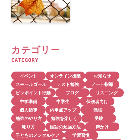
カテゴリー
CATEGORY
イベント
オンライン授業
お知らせ
スモールゴール
テスト勉強
ノート指導
ピンポイント行動
ブログ
リスニング
中学準備
中学生
保護者向け
個人指導
内申点アップ
勉強
勉強のやり方
勉強を楽しく
受験
叱り方
国語の勉強方法
声かけ
子どものメンタルケア
学習習慣