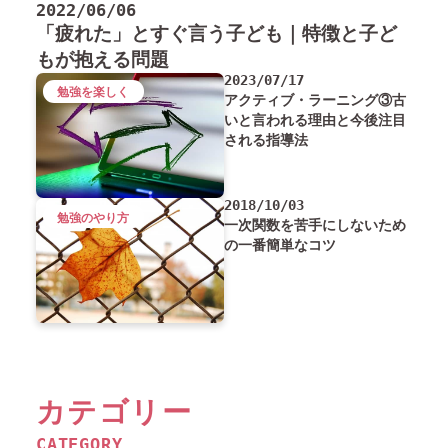
2022/06/06
「疲れた」とすぐ言う子ども｜特徴と子ど
もが抱える問題
2023/07/17
勉強を楽しく
アクティブ・ラーニング③古
いと言われる理由と今後注目
される指導法
2018/10/03
勉強のやり方
一次関数を苦手にしないため
の一番簡単なコツ
カテゴリー
CATEGORY