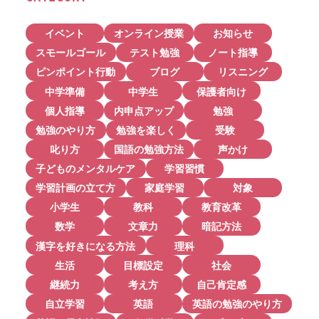
イベント
オンライン授業
お知らせ
スモールゴール
テスト勉強
ノート指導
ピンポイント行動
ブログ
リスニング
中学準備
中学生
保護者向け
個人指導
内申点アップ
勉強
勉強のやり方
勉強を楽しく
受験
叱り方
国語の勉強方法
声かけ
子どものメンタルケア
学習習慣
学習計画の立て方
家庭学習
対象
小学生
教科
教育改革
数学
文章力
暗記方法
漢字を好きになる方法
理科
生活
目標設定
社会
継続力
考え方
自己肯定感
自立学習
英語
英語の勉強のやり方