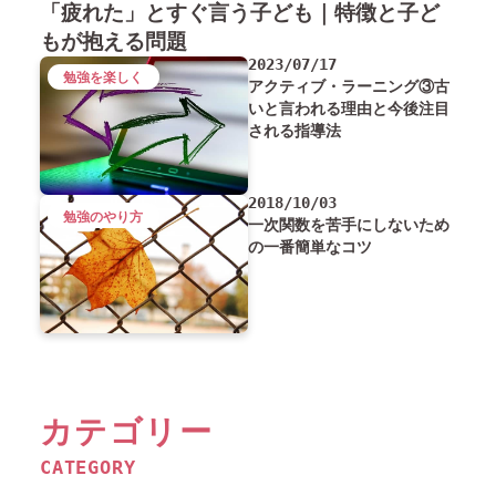
「疲れた」とすぐ言う子ども｜特徴と子ど
もが抱える問題
2023/07/17
勉強を楽しく
アクティブ・ラーニング③古
いと言われる理由と今後注目
される指導法
2018/10/03
勉強のやり方
一次関数を苦手にしないため
の一番簡単なコツ
カテゴリー
CATEGORY