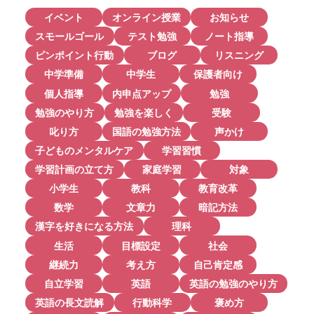
イベント
オンライン授業
お知らせ
スモールゴール
テスト勉強
ノート指導
ピンポイント行動
ブログ
リスニング
中学準備
中学生
保護者向け
個人指導
内申点アップ
勉強
勉強のやり方
勉強を楽しく
受験
叱り方
国語の勉強方法
声かけ
子どものメンタルケア
学習習慣
学習計画の立て方
家庭学習
対象
小学生
教科
教育改革
数学
文章力
暗記方法
漢字を好きになる方法
理科
生活
目標設定
社会
継続力
考え方
自己肯定感
自立学習
英語
英語の勉強のやり方
英語の長文読解
行動科学
褒め方