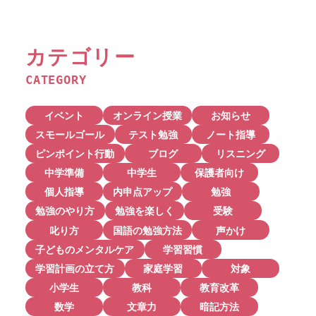
カテゴリー
CATEGORY
イベント
オンライン授業
お知らせ
スモールゴール
テスト勉強
ノート指導
ピンポイント行動
ブログ
リスニング
中学準備
中学生
保護者向け
個人指導
内申点アップ
勉強
勉強のやり方
勉強を楽しく
受験
叱り方
国語の勉強方法
声かけ
子どものメンタルケア
学習習慣
学習計画の立て方
家庭学習
対象
小学生
教科
教育改革
数学
文章力
暗記方法