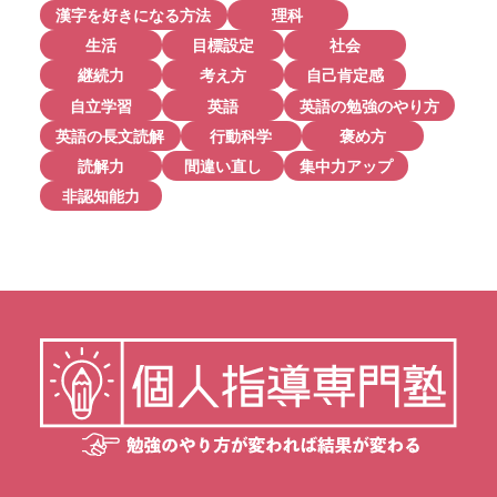
漢字を好きになる方法
理科
生活
目標設定
社会
継続力
考え方
自己肯定感
自立学習
英語
英語の勉強のやり方
英語の長文読解
行動科学
褒め方
読解力
間違い直し
集中力アップ
非認知能力