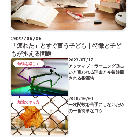
2022/06/06
「疲れた」とすぐ言う子ども｜特徴と子ど
もが抱える問題
2023/07/17
勉強を楽しく
アクティブ・ラーニング③古
いと言われる理由と今後注目
される指導法
2018/10/03
勉強のやり方
一次関数を苦手にしないため
の一番簡単なコツ