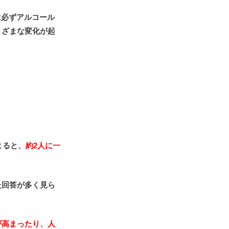
は必ずアルコール
まざまな変化が起
よると、
約2人に一
た回答が多く見ら
が高まったり、人