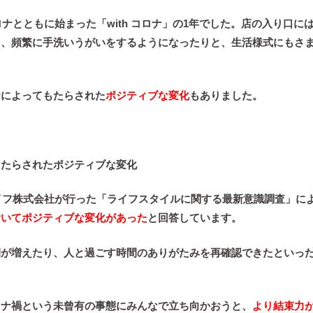
コロナとともに始まった
「with コロナ」
の1年でした。店の入り口に
り、頻繁に手洗いうがいをするようになったりと、生活様式にもさ
ナによってもたらされた
ポジティブな変化
もありました。
もたらされたポジティブな変化
イフ株式会社が行った「ライフスタイルに関する最新意識調査」に
おいてポジティブな変化があった
と回答しています。
間が増えたり、人と過ごす時間のありがたみを再確認できた
といっ
ロナ禍という未曾有の事態にみんなで立ち向かおうと、
より結束力