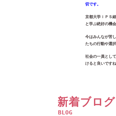
切です。
京都大学ｉＰＳ
と学ぶ絶好の機
今はみんなが苦
たちの行動や選
社会の一員とし
けると良いです
新着ブログ
BLOG