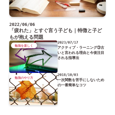
2022/06/06
「疲れた」とすぐ言う子ども｜特徴と子ど
もが抱える問題
2023/07/17
勉強を楽しく
アクティブ・ラーニング③古
いと言われる理由と今後注目
される指導法
2018/10/03
勉強のやり方
一次関数を苦手にしないため
の一番簡単なコツ