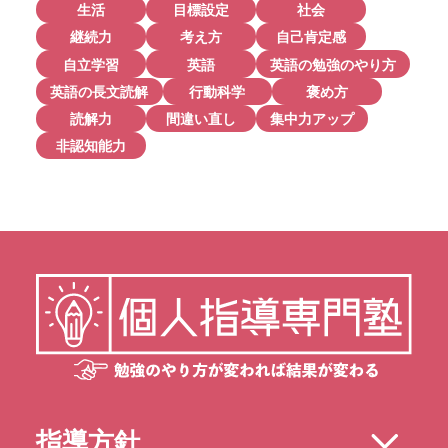
生活
目標設定
社会
継続力
考え方
自己肯定感
自立学習
英語
英語の勉強のやり方
英語の長文読解
行動科学
褒め方
読解力
間違い直し
集中力アップ
非認知能力
指導方針