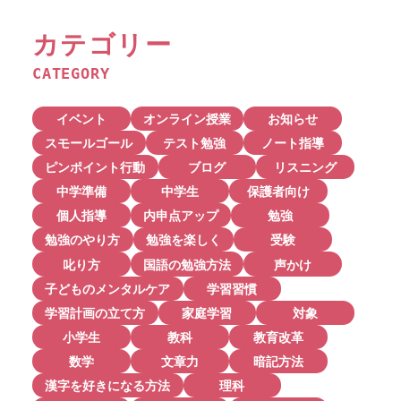
カテゴリー
CATEGORY
イベント
オンライン授業
お知らせ
スモールゴール
テスト勉強
ノート指導
ピンポイント行動
ブログ
リスニング
中学準備
中学生
保護者向け
個人指導
内申点アップ
勉強
勉強のやり方
勉強を楽しく
受験
叱り方
国語の勉強方法
声かけ
子どものメンタルケア
学習習慣
学習計画の立て方
家庭学習
対象
小学生
教科
教育改革
数学
文章力
暗記方法
漢字を好きになる方法
理科