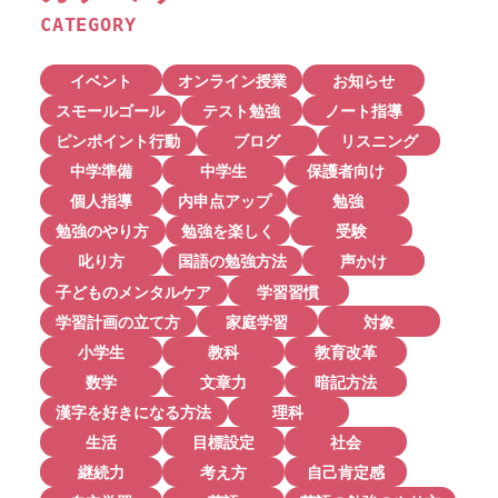
CATEGORY
イベント
オンライン授業
お知らせ
スモールゴール
テスト勉強
ノート指導
ピンポイント行動
ブログ
リスニング
中学準備
中学生
保護者向け
個人指導
内申点アップ
勉強
勉強のやり方
勉強を楽しく
受験
叱り方
国語の勉強方法
声かけ
子どものメンタルケア
学習習慣
学習計画の立て方
家庭学習
対象
小学生
教科
教育改革
数学
文章力
暗記方法
漢字を好きになる方法
理科
生活
目標設定
社会
継続力
考え方
自己肯定感