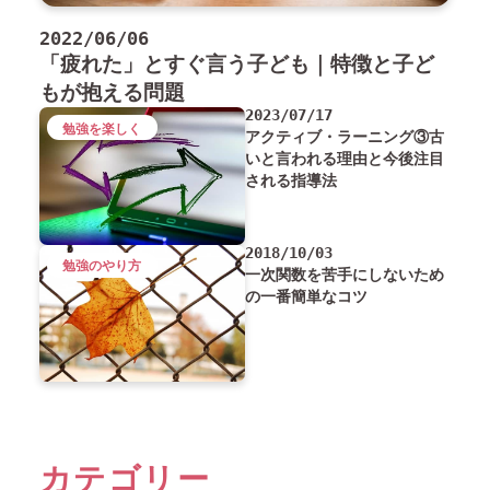
2022/06/06
「疲れた」とすぐ言う子ども｜特徴と子ど
もが抱える問題
2023/07/17
勉強を楽しく
アクティブ・ラーニング③古
いと言われる理由と今後注目
される指導法
2018/10/03
勉強のやり方
一次関数を苦手にしないため
の一番簡単なコツ
カテゴリー