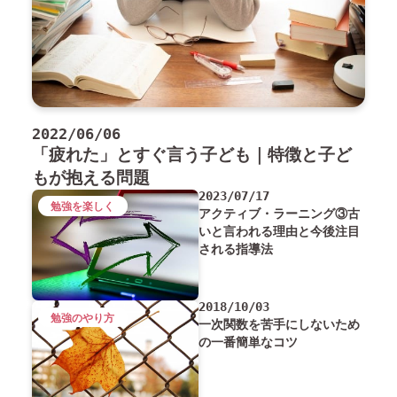
2022/06/06
「疲れた」とすぐ言う子ども｜特徴と子ど
もが抱える問題
2023/07/17
勉強を楽しく
アクティブ・ラーニング③古
いと言われる理由と今後注目
される指導法
2018/10/03
勉強のやり方
一次関数を苦手にしないため
の一番簡単なコツ