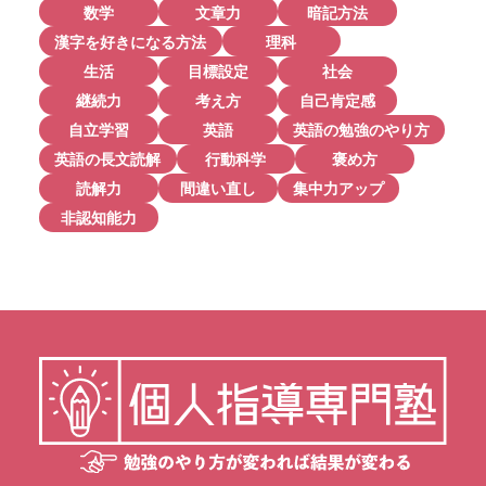
数学
文章力
暗記方法
漢字を好きになる方法
理科
生活
目標設定
社会
継続力
考え方
自己肯定感
自立学習
英語
英語の勉強のやり方
英語の長文読解
行動科学
褒め方
読解力
間違い直し
集中力アップ
非認知能力