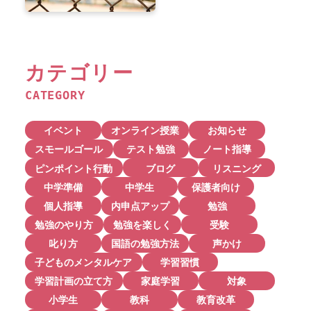
カテゴリー
CATEGORY
イベント
オンライン授業
お知らせ
スモールゴール
テスト勉強
ノート指導
ピンポイント行動
ブログ
リスニング
中学準備
中学生
保護者向け
個人指導
内申点アップ
勉強
勉強のやり方
勉強を楽しく
受験
叱り方
国語の勉強方法
声かけ
子どものメンタルケア
学習習慣
学習計画の立て方
家庭学習
対象
小学生
教科
教育改革