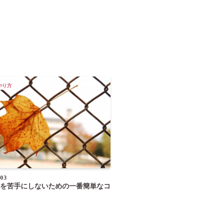
やり方
03
を苦手にしないための一番簡単なコ