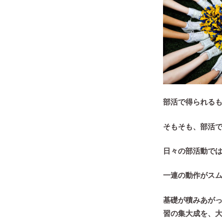
部活で得られる
そもそも、部活
日々の部活動で
一連の動作がス
基礎が積みあが
習の集大成を、