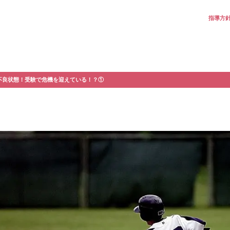
指導方
不良状態！受験で危機を迎えている！？①