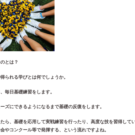
ものとは？
で得られる学びとは何でしょうか。
は、毎日
基礎練習
をします。
ムーズにできるようになるまで
基礎の反復
をします。
ったら、
基礎を応用して実戦練習を行ったり、高度な技を習得して
大会やコンクール等で発揮する、という流れですよね。