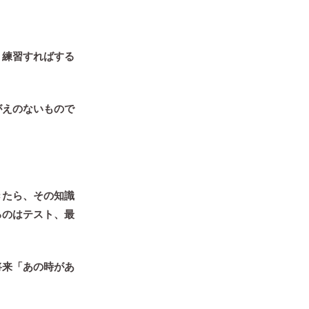
。練習すればする
がえのないもので
きたら、その知識
るのはテスト、
最
将来「あの時があ