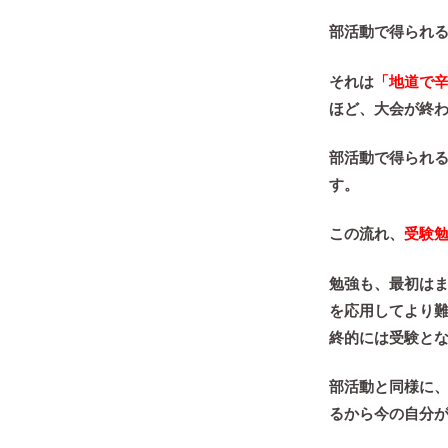
部活動で得られ
それは
「地道で
ほど、大会が終
部活動で得られ
す。
この流れ、
受験
勉強も、最初は
を応用して
より
終的には受験
と
部活動と同様に
るから今の自分