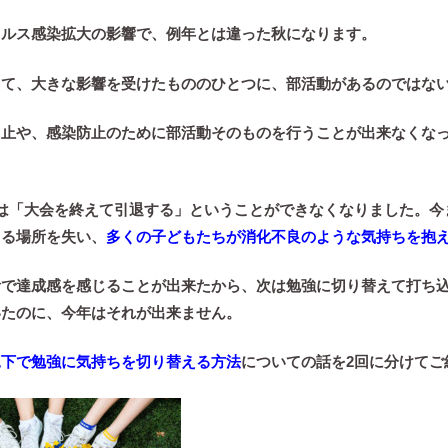
イルス感染拡大の影響で、例年とは違った秋になります。
って、大きな影響を受けたもののひとつに、部活動があるのではな
中止や、感染防止のために部活動そのものを行うことが出来なくな
。
は
「大会を終えて引退する」
ということができなくなりました。今
きる場所を失い、
多くの子どもたちが消化不良のような気持ちを抱
活で達成感を感じることが出来たから、次は勉強に切り替えて打ち
いたのに、
今年はそれが出来ません。
況下で勉強に気持ちを切り替える方法
についての話を2回に分けてご