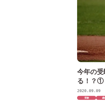
今年の受
る！？①
2020.09.09
受験
継