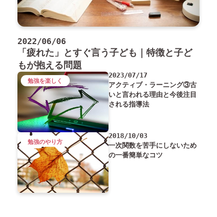
2022/06/06
「疲れた」とすぐ言う子ども｜特徴と子ど
もが抱える問題
2023/07/17
勉強を楽しく
アクティブ・ラーニング③古
いと言われる理由と今後注目
される指導法
2018/10/03
勉強のやり方
一次関数を苦手にしないため
の一番簡単なコツ