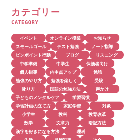
カテゴリー
CATEGORY
イベント
オンライン授業
お知らせ
スモールゴール
テスト勉強
ノート指導
ピンポイント行動
ブログ
リスニング
中学準備
中学生
保護者向け
個人指導
内申点アップ
勉強
勉強のやり方
勉強を楽しく
受験
叱り方
国語の勉強方法
声かけ
子どものメンタルケア
学習習慣
学習計画の立て方
家庭学習
対象
小学生
教科
教育改革
数学
文章力
暗記方法
漢字を好きになる方法
理科
生活
目標設定
社会