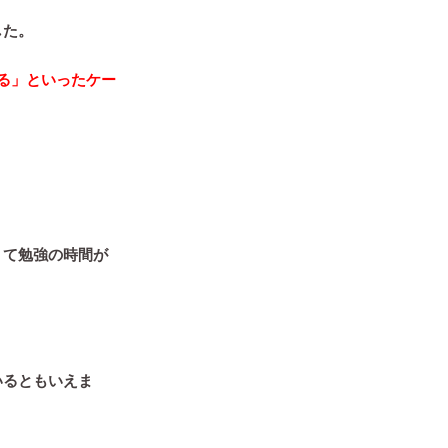
した。
る」といったケー
くて勉強の時間が
。
いるともいえま