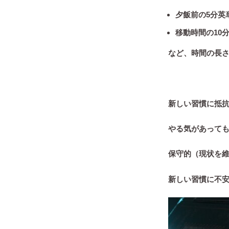
夕飯前の5分英
移動時間の10
など、時間の長
新しい習慣に抵
やる気があって
保守的（現状を
新しい習慣に不