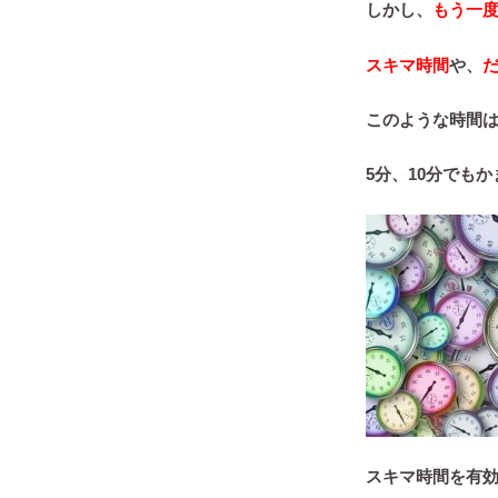
しかし、
もう一
スキマ時間
や、
このような時間
5分、10分でも
スキマ時間を有