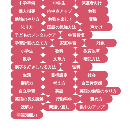
中学準備
中学生
保護者向け
個人指導
内申点アップ
勉強
勉強のやり方
勉強を楽しく
受験
叱り方
国語の勉強方法
声かけ
子どものメンタルケア
学習習慣
学習計画の立て方
家庭学習
対象
小学生
教科
教育改革
数学
文章力
暗記方法
漢字を好きになる方法
理科
生活
目標設定
社会
継続力
考え方
自己肯定感
自立学習
英語
英語の勉強のやり方
英語の長文読解
行動科学
褒め方
読解力
間違い直し
集中力アップ
非認知能力