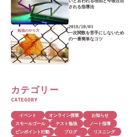
いと言われる理由と今後注目
される指導法
2018/10/03
勉強のやり方
一次関数を苦手にしないため
の一番簡単なコツ
カテゴリー
CATEGORY
イベント
オンライン授業
お知らせ
スモールゴール
テスト勉強
ノート指導
ピンポイント行動
ブログ
リスニング