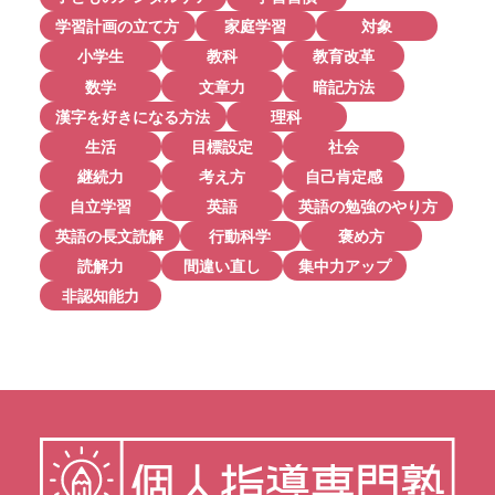
学習計画の立て方
家庭学習
対象
小学生
教科
教育改革
数学
文章力
暗記方法
漢字を好きになる方法
理科
生活
目標設定
社会
継続力
考え方
自己肯定感
自立学習
英語
英語の勉強のやり方
英語の長文読解
行動科学
褒め方
読解力
間違い直し
集中力アップ
非認知能力