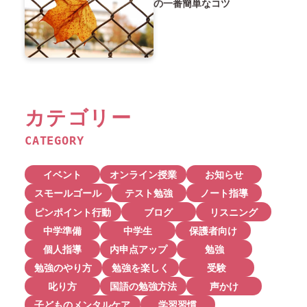
の一番簡単なコツ
カテゴリー
CATEGORY
イベント
オンライン授業
お知らせ
スモールゴール
テスト勉強
ノート指導
ピンポイント行動
ブログ
リスニング
中学準備
中学生
保護者向け
個人指導
内申点アップ
勉強
勉強のやり方
勉強を楽しく
受験
叱り方
国語の勉強方法
声かけ
子どものメンタルケア
学習習慣