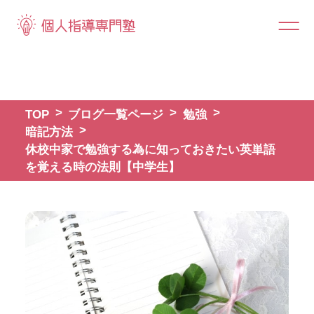
TOP
ブログ一覧ページ
勉強
暗記方法
休校中家で勉強する為に知っておきたい英単語
を覚える時の法則【中学生】