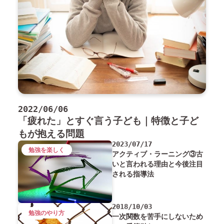
2022/06/06
「疲れた」とすぐ言う子ども｜特徴と子ど
もが抱える問題
2023/07/17
勉強を楽しく
アクティブ・ラーニング③古
いと言われる理由と今後注目
される指導法
2018/10/03
勉強のやり方
一次関数を苦手にしないため