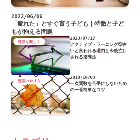
2022/06/06
「疲れた」とすぐ言う子ども｜特徴と子ど
もが抱える問題
2023/07/17
勉強を楽しく
アクティブ・ラーニング③古
いと言われる理由と今後注目
される指導法
2018/10/03
勉強のやり方
一次関数を苦手にしないため
の一番簡単なコツ