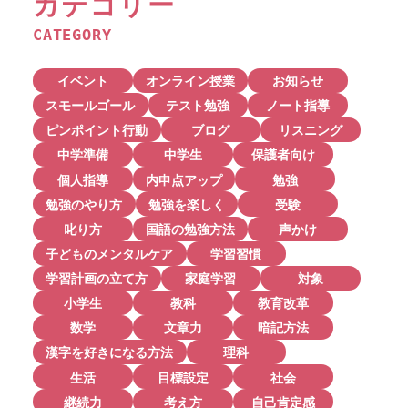
カテゴリー
CATEGORY
イベント
オンライン授業
お知らせ
スモールゴール
テスト勉強
ノート指導
ピンポイント行動
ブログ
リスニング
中学準備
中学生
保護者向け
個人指導
内申点アップ
勉強
勉強のやり方
勉強を楽しく
受験
叱り方
国語の勉強方法
声かけ
子どものメンタルケア
学習習慣
学習計画の立て方
家庭学習
対象
小学生
教科
教育改革
数学
文章力
暗記方法
漢字を好きになる方法
理科
生活
目標設定
社会
継続力
考え方
自己肯定感