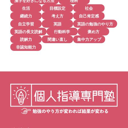
漢字を好きになる方法
理科
生活
目標設定
社会
継続力
考え方
自己肯定感
自立学習
英語
英語の勉強のやり方
英語の長文読解
行動科学
褒め方
読解力
間違い直し
集中力アップ
非認知能力