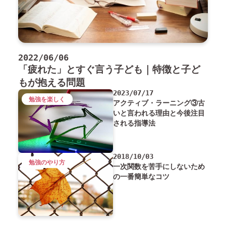
2022/06/06
「疲れた」とすぐ言う子ども｜特徴と子ど
もが抱える問題
2023/07/17
勉強を楽しく
アクティブ・ラーニング③古
いと言われる理由と今後注目
される指導法
2018/10/03
勉強のやり方
一次関数を苦手にしないため
の一番簡単なコツ