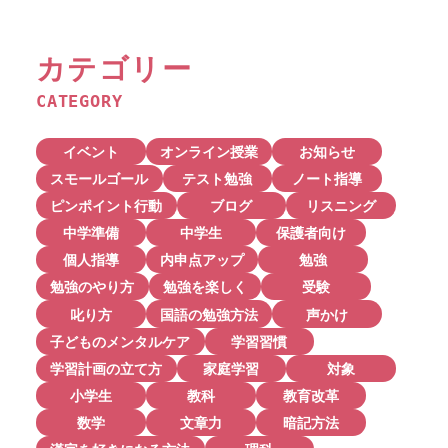
カテゴリー
CATEGORY
イベント
オンライン授業
お知らせ
スモールゴール
テスト勉強
ノート指導
ピンポイント行動
ブログ
リスニング
中学準備
中学生
保護者向け
個人指導
内申点アップ
勉強
勉強のやり方
勉強を楽しく
受験
叱り方
国語の勉強方法
声かけ
子どものメンタルケア
学習習慣
学習計画の立て方
家庭学習
対象
小学生
教科
教育改革
数学
文章力
暗記方法