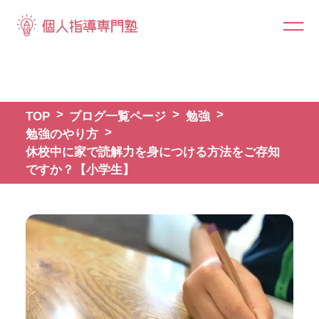
TOP
ブログ一覧ページ
勉強
勉強のやり方
休校中に家で読解力を身につける方法をご存知
ですか？【小学生】