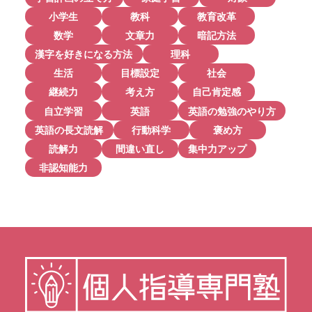
小学生
教科
教育改革
数学
文章力
暗記方法
漢字を好きになる方法
理科
生活
目標設定
社会
継続力
考え方
自己肯定感
自立学習
英語
英語の勉強のやり方
英語の長文読解
行動科学
褒め方
読解力
間違い直し
集中力アップ
非認知能力