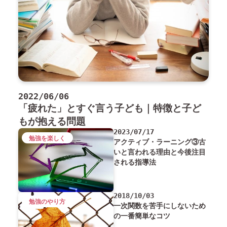
2022/06/06
「疲れた」とすぐ言う子ども｜特徴と子ど
もが抱える問題
2023/07/17
勉強を楽しく
アクティブ・ラーニング③古
いと言われる理由と今後注目
される指導法
2018/10/03
勉強のやり方
一次関数を苦手にしないため
の一番簡単なコツ