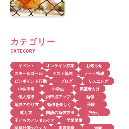
カテゴリー
CATEGORY
イベント
オンライン授業
お知らせ
スモールゴール
テスト勉強
ノート指導
ピンポイント行動
ブログ
リスニング
中学準備
中学生
保護者向け
個人指導
内申点アップ
勉強
勉強のやり方
勉強を楽しく
受験
叱り方
国語の勉強方法
声かけ
子どものメンタルケア
学習習慣
学習計画の立て方
家庭学習
対象