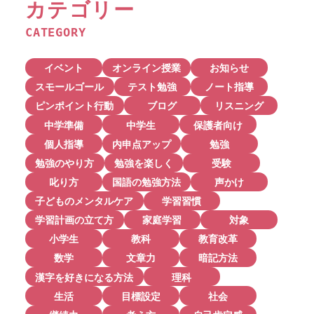
カテゴリー
CATEGORY
イベント
オンライン授業
お知らせ
スモールゴール
テスト勉強
ノート指導
ピンポイント行動
ブログ
リスニング
中学準備
中学生
保護者向け
個人指導
内申点アップ
勉強
勉強のやり方
勉強を楽しく
受験
叱り方
国語の勉強方法
声かけ
子どものメンタルケア
学習習慣
学習計画の立て方
家庭学習
対象
小学生
教科
教育改革
数学
文章力
暗記方法
漢字を好きになる方法
理科
生活
目標設定
社会