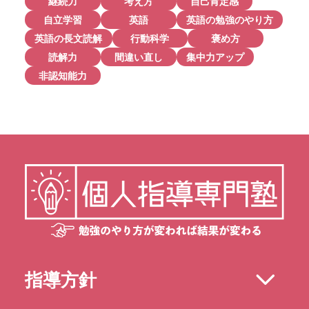
継続力
考え方
自己肯定感
自立学習
英語
英語の勉強のやり方
英語の長文読解
行動科学
褒め方
読解力
間違い直し
集中力アップ
非認知能力
指導方針