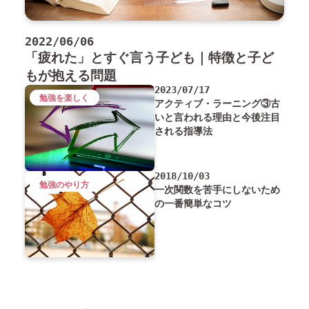
2022/06/06
「疲れた」とすぐ言う子ども｜特徴と子ど
もが抱える問題
2023/07/17
勉強を楽しく
アクティブ・ラーニング③古
いと言われる理由と今後注目
される指導法
2018/10/03
勉強のやり方
一次関数を苦手にしないため
の一番簡単なコツ