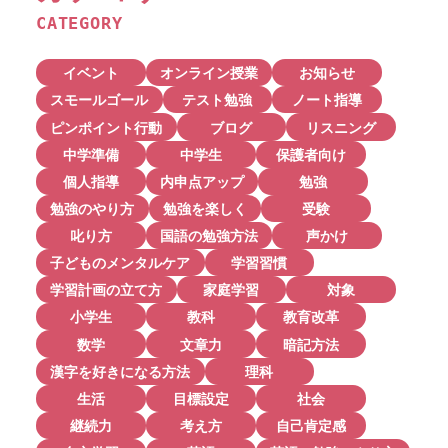
CATEGORY
イベント
オンライン授業
お知らせ
スモールゴール
テスト勉強
ノート指導
ピンポイント行動
ブログ
リスニング
中学準備
中学生
保護者向け
個人指導
内申点アップ
勉強
勉強のやり方
勉強を楽しく
受験
叱り方
国語の勉強方法
声かけ
子どものメンタルケア
学習習慣
学習計画の立て方
家庭学習
対象
小学生
教科
教育改革
数学
文章力
暗記方法
漢字を好きになる方法
理科
生活
目標設定
社会
継続力
考え方
自己肯定感