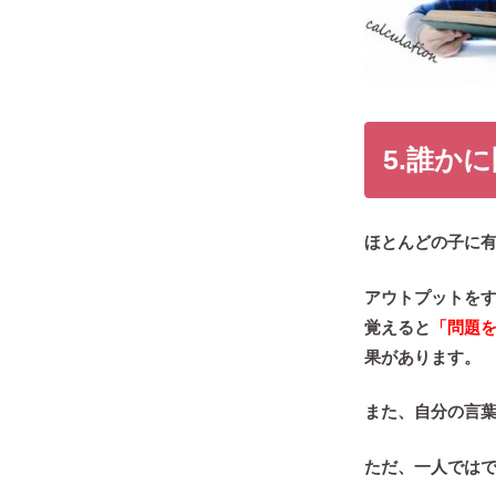
5.誰か
ほとんどの子に
アウトプットを
覚えると
「問題
果があります。
また、自分の言
ただ、
一人では