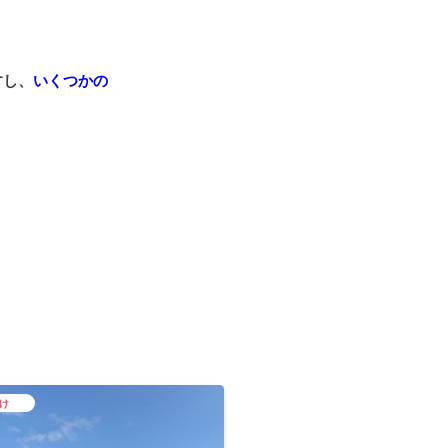
すし、
いくつかの
。
け