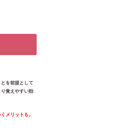
ことを前提として
より覚えやすい効
いくメリットも。