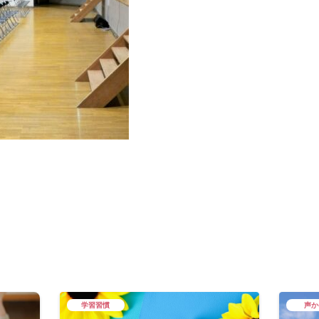
学習習慣
声か