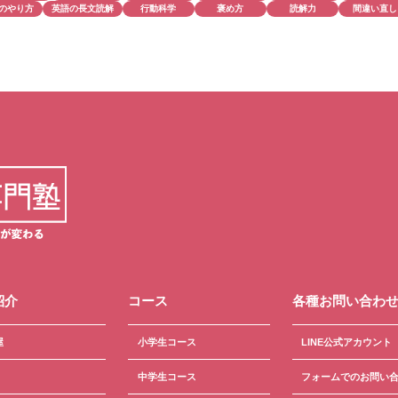
のやり方
英語の長文読解
行動科学
褒め方
読解力
間違い直し
紹介
コース
各種お問い合わ
屋
小学生コース
LINE公式アカウント
中学生コース
フォームでのお問い