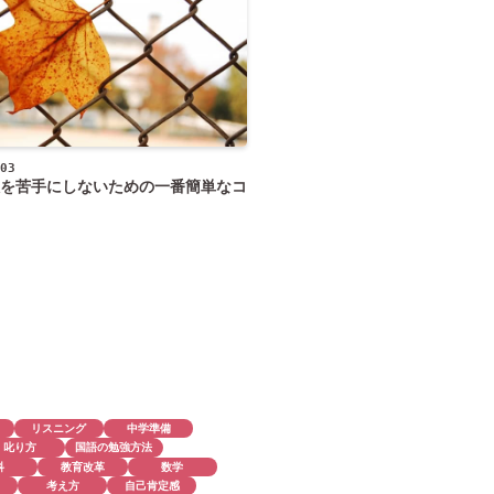
03
を苦手にしないための一番簡単なコ
リスニング
中学準備
叱り方
国語の勉強方法
科
教育改革
数学
考え方
自己肯定感