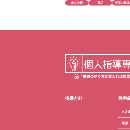
自立学習
英語
英語の勉強
指導方針
教室
名古
尾張