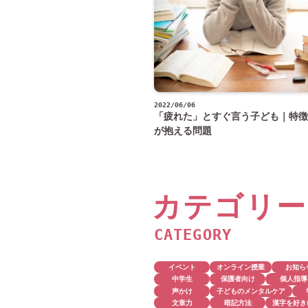
2022/06/06
「疲れた」とすぐ言う子ども｜特徴
が抱える問題
カテゴリー
CATEGORY
イベント
オンライン授業
お知ら
中学生
保護者向け
個人指導
声かけ
子どものメンタルケア
文章力
暗記方法
漢字を好き