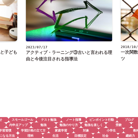
2018/10/
2023/07/17
と子ども
一次関数
アクティブ・ラーニング③古いと言われる理
ツ
由と今後注目される指導法
せ
スモールゴール
テスト勉強
ノート指導
ピンポイント行動
ブログ
内申点アップ
勉強
勉強のやり方
勉強を楽しく
受験
学習習慣
学習計画の立て方
家庭学習
対象
小学生
教
になる方法
理科
生活
目標設定
社会
継続力