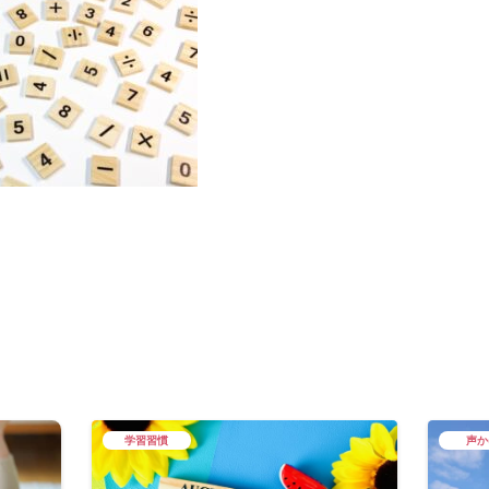
学習習慣
声か