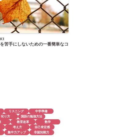
03
を苦手にしないための一番簡単なコ
リスニング
中学準備
叱り方
国語の勉強方法
科
教育改革
数学
考え方
自己肯定感
集中力アップ
非認知能力