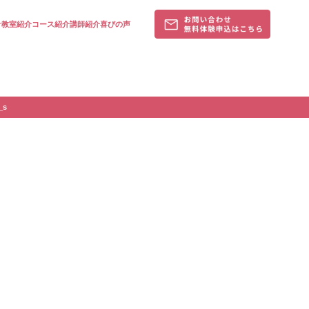
針
教室紹介
コース紹介
講師紹介
喜びの声
_s