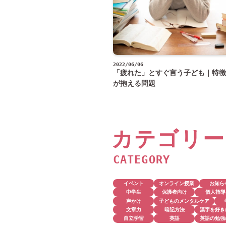
2022/06/06
「疲れた」とすぐ言う子ども｜特徴
が抱える問題
カテゴリー
CATEGORY
イベント
オンライン授業
お知ら
中学生
保護者向け
個人指導
声かけ
子どものメンタルケア
文章力
暗記方法
漢字を好き
自立学習
英語
英語の勉強