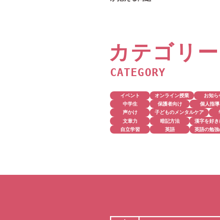
カテゴリー
CATEGORY
イベント
オンライン授業
お知ら
中学生
保護者向け
個人指導
声かけ
子どものメンタルケア
文章力
暗記方法
漢字を好き
自立学習
英語
英語の勉強