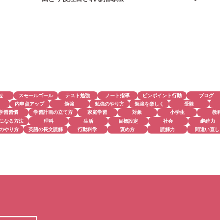
せ
スモールゴール
テスト勉強
ノート指導
ピンポイント行動
ブログ
内申点アップ
勉強
勉強のやり方
勉強を楽しく
受験
学習習慣
学習計画の立て方
家庭学習
対象
小学生
教
になる方法
理科
生活
目標設定
社会
継続力
のやり方
英語の長文読解
行動科学
褒め方
読解力
間違い直し