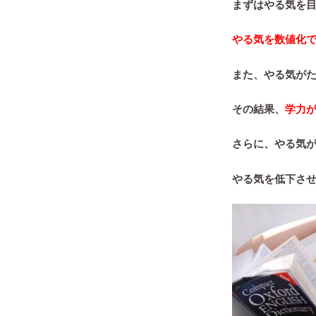
まずはやる気を
やる気を数値化
また、やる気が
その結果、
学力
さらに、
やる気
やる気を低下さ