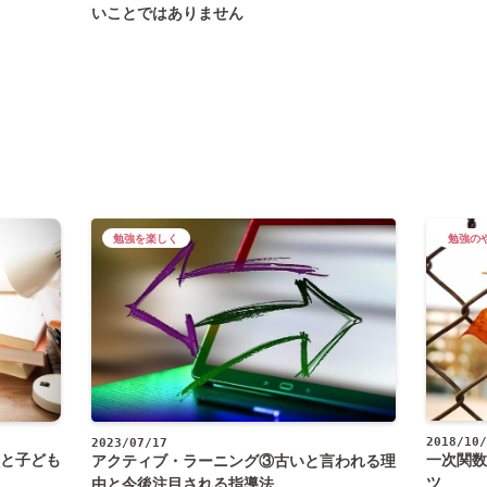
いことではありません
勉強を楽しく
勉強の
2018/10/
2023/07/17
と子ども
一次関数
アクティブ・ラーニング③古いと言われる理
ツ
由と今後注目される指導法