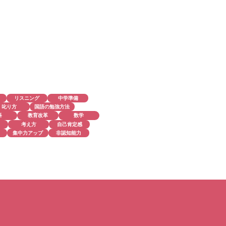
リスニング
中学準備
叱り方
国語の勉強方法
科
教育改革
数学
考え方
自己肯定感
集中力アップ
非認知能力