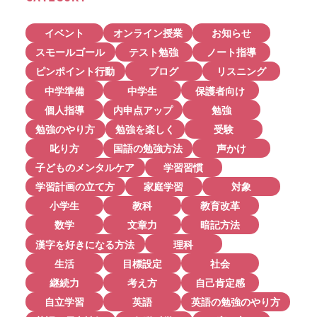
イベント
オンライン授業
お知らせ
スモールゴール
テスト勉強
ノート指導
ピンポイント行動
ブログ
リスニング
中学準備
中学生
保護者向け
個人指導
内申点アップ
勉強
勉強のやり方
勉強を楽しく
受験
叱り方
国語の勉強方法
声かけ
子どものメンタルケア
学習習慣
学習計画の立て方
家庭学習
対象
小学生
教科
教育改革
数学
文章力
暗記方法
漢字を好きになる方法
理科
生活
目標設定
社会
継続力
考え方
自己肯定感
自立学習
英語
英語の勉強のやり方