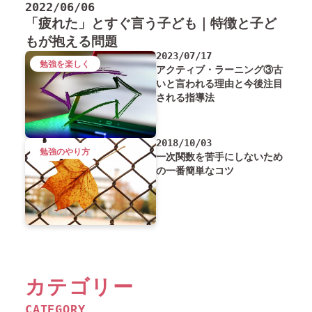
2022/06/06
「疲れた」とすぐ言う子ども｜特徴と子ど
もが抱える問題
2023/07/17
勉強を楽しく
アクティブ・ラーニング③古
いと言われる理由と今後注目
される指導法
2018/10/03
勉強のやり方
一次関数を苦手にしないため
の一番簡単なコツ
カテゴリー
CATEGORY